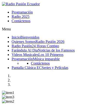
Programación
Radio 2025
Contáctenos
Menu
Inicio
Bienvenidos
Quienes Somos
Radio Pasión 2026
Radio Pasión
24 Horas Contigo
Farándula Al Dia
Noticias de los Famosos
Videos Musicales
Los 10 Primeros
Programación
Música imparable
Contáctenos
Pantalla Clásica EC
Series y Películas