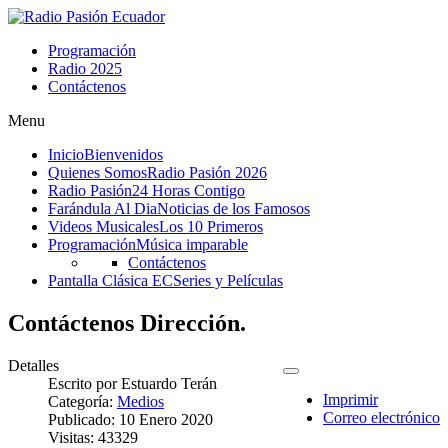
Programación
Radio 2025
Contáctenos
Menu
Inicio
Bienvenidos
Quienes Somos
Radio Pasión 2026
Radio Pasión
24 Horas Contigo
Farándula Al Dia
Noticias de los Famosos
Videos Musicales
Los 10 Primeros
Programación
Música imparable
Contáctenos
Pantalla Clásica EC
Series y Películas
Contáctenos Dirección.
Detalles
Escrito por
Estuardo Terán
Imprimir
Categoría:
Medios
Correo electrónico
Publicado: 10 Enero 2020
Visitas: 43329