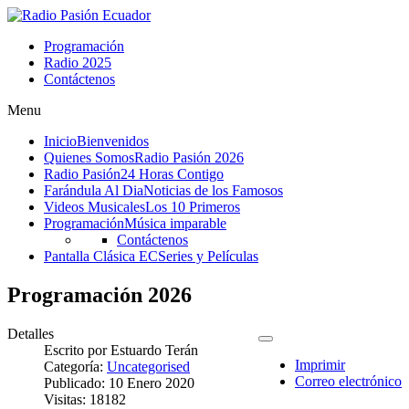
Programación
Radio 2025
Contáctenos
Menu
Inicio
Bienvenidos
Quienes Somos
Radio Pasión 2026
Radio Pasión
24 Horas Contigo
Farándula Al Dia
Noticias de los Famosos
Videos Musicales
Los 10 Primeros
Programación
Música imparable
Contáctenos
Pantalla Clásica EC
Series y Películas
Programación 2026
Detalles
Escrito por
Estuardo Terán
Imprimir
Categoría:
Uncategorised
Correo electrónico
Publicado: 10 Enero 2020
Visitas: 18182