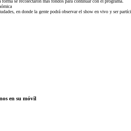
sta forma se recolectaron más fondos para continuar con el programa.
onómica
iudades, en donde la gente podrá observar el show en vivo y ser partí
nos en su móvil