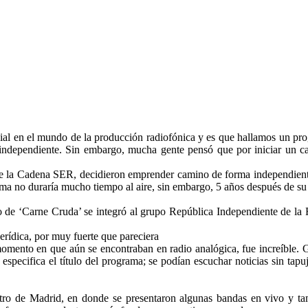
l en el mundo de la producción radiofónica y es que hallamos un progr
independiente. Sin embargo, mucha gente pensó que por iniciar un cam
e la Cadena SER, decidieron emprender camino de forma independiente,
 no duraría mucho tiempo al aire, sin embargo, 5 años después de su sal
o de ‘Carne Cruda’ se integró al grupo República Independiente de la 
rídica, por muy fuerte que pareciera
omento en que aún se encontraban en radio analógica, fue increíble. G
 especifica el título del programa; se podían escuchar noticias sin tapu
tro de Madrid, en donde se presentaron algunas bandas en vivo y ta