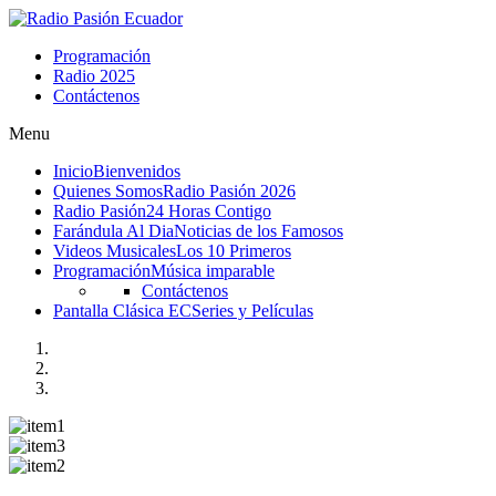
Programación
Radio 2025
Contáctenos
Menu
Inicio
Bienvenidos
Quienes Somos
Radio Pasión 2026
Radio Pasión
24 Horas Contigo
Farándula Al Dia
Noticias de los Famosos
Videos Musicales
Los 10 Primeros
Programación
Música imparable
Contáctenos
Pantalla Clásica EC
Series y Películas