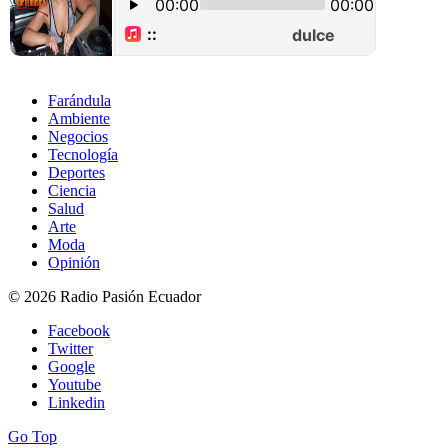
Farándula
Ambiente
Negocios
Tecnología
Deportes
Ciencia
Salud
Arte
Moda
Opinión
© 2026 Radio Pasión Ecuador
Facebook
Twitter
Google
Youtube
Linkedin
Go Top